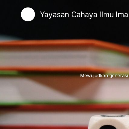
Lewati
ke
Yayasan Cahaya Ilmu Ima
konten
Mewujudkan generasi 