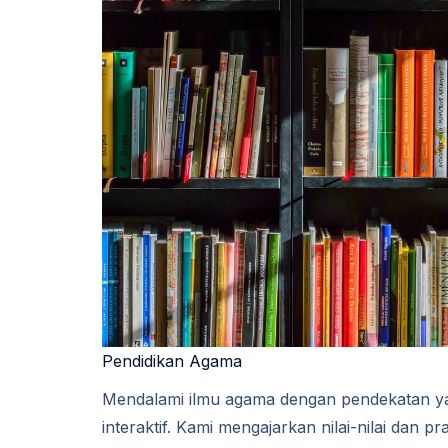
Pendidikan Agama​​
Mendalami ilmu agama dengan pendekatan y
interaktif. Kami mengajarkan nilai-nilai dan pra